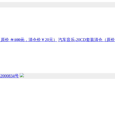
（原价
￥100元
，清仓价
￥20元
）
汽车音乐-20CD套装清仓（原
2000834号