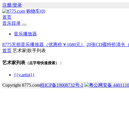
注册/登录
购物车(
0
)
首页
音乐目录
音乐播放器
8775无损音乐播放器（优惠价
￥1680元
）
20张CD碟特价清仓
首页
艺术家|歌手列表
艺术家列表
（点字母快速搜索）：
{{v.artist}}
Copyright 8775.com
桂ICP备19008732号-1
粤公网安备 4401110