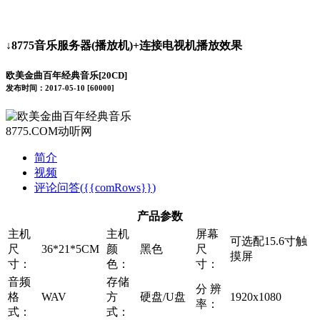
↓8775音乐服务器(播放机)+连接电视机播放效果
欧美金曲百年经典音乐[20CD]
发布时间：2017-05-10 [60000]
8775.COM动听网
简介
视频
评论问答(
{{comRows}}
)
产品参数
主机
主机
屏幕
可选配15.6寸触
尺
36*21*5CM
颜
黑色
尺
摸屏
寸：
色：
寸：
音频
存储
分 辨
格
WAV
方
硬盘/U盘
1920x1080
率：
式：
式：