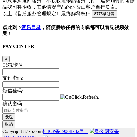
司只承担返回运费，不接收返修品运费到付，运费到付的返修
品我司将拒收，其他情况产品的运费由客户自行负责。
以上《售后服务管理规定》最终解释权归:
8775动听网
点此到->
音乐目录
，随便播放任何的专辑都可以看见视频效
果！
PAY CENTER
×
邮箱/卡号:
支付密码:
短信验码:
确认密码:
发送
取消
Copyright 8775.com
桂ICP备19008732号-1
粤公网安备