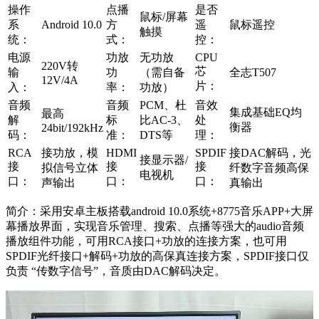
操作
点播
是否
鼠标/屏幕
系
Android 10.0
方
遥
鼠标遥控
触摸
统：
式：
控：
电源
功放
无功放
CPU
220V转
芯
输
功
（需自备
全志T507
12V/4A
片：
入：
率：
功放）
音频
音频
PCM、杜
音效
集成基础EQ均
最高
解
标
比AC-3、
处
衡器
24bit/192kHz
码：
准：
DTS等
理：
RCA
接功放，模
HDMI
SPDIF
接DAC解码，光
接显示器/
接
接
接
拟信号立体
纤数字音频高保
电视机
口：
口：
口：
声输出
真输出
简介：采用安卓主板搭载android 10.0系统+8775音乐APP+大屏
幕播放界面，实现音乐管理、搜索、点播等强大的audio音频
播放组件功能，可用RCA接口+功放的连接方案，也可用
SPDIF光纤接口+解码+功放的高保真连接方案，SPDIF接口仅
负责 “传数字信号”，音质由DAC解码决定。